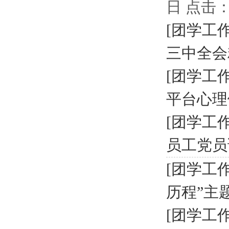
日 点击：
[团学工作
三中全会
[团学工作
平台心理
[团学工作
员工党员
[团学工作
历程”主
[团学工作