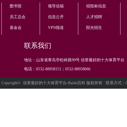
图书馆
领导信箱
招投标信息
员工总会
信息公开
人才招聘
基金会
VPN报道
阳光招生
联系我们
地址：山东省青岛市松岭路99号 信誉最好的十大体育平台
电话：0532-88958151；0532-88958066
Copyright© 信誉最好的十大体育平台-Baidu百科 版权所有 联系方式：0532