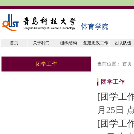
首页
关于我们
组织结构
党建思政工作
团队队伍
团学工作
当前位置：
首页
团学工作
[团学工作
月25日 
[团学工作