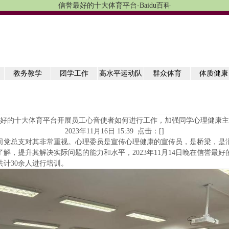
信誉最好的十大体育平台-Baidu百科
教务教学
团学工作
高水平运动队
群众体育
体质健康
好的十大体育平台开展员工心音使者如何进行工作，加强同学心理健康主
2023年11月16日 15:39 点击：[
]
司党总支对其非常重视。心理委员是宣传心理健康的宣传员，是桥梁，是
解，提升其解决实际问题的能力和水平，2023年11月14日晚在信誉最
计30余人进行培训。