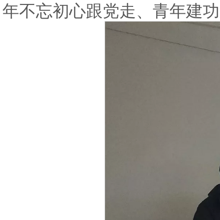
年不忘初心跟党走、青年建功