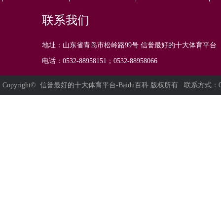
联系我们
地址：山东省青岛市松岭路99号 信誉最好的十大体育平台
电话：0532-88958151；0532-88958066
Copyright© 信誉最好的十大体育平台-Baidu百科 版权所有 联系方式：0532