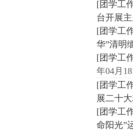
[团学工作
台开展主
[团学工作
华”清明
[团学工作
年04月1
[团学工作
展二十大
[团学工作
命阳光”