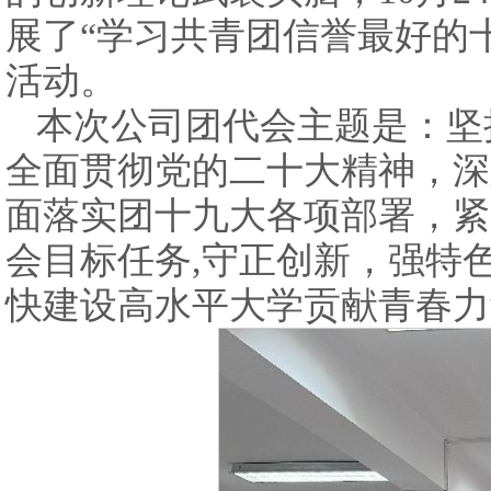
展了“学习共青团信誉最好的
活动。
本次公司团代会主题是：坚
全面贯彻党的二十大精神，深
面落实团十九大各项部署，紧
会目标任务,守正创新，强特
快建设高水平大学贡献青春力