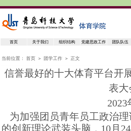
首页
关于我们
组织结构
党建思政工作
团队队伍
当前位置：
首页
团学工作
正文
>
>
信誉最好的十大体育平台开
表大
202
为加强团员青年员工政治理
的创新理论武装头脑，10月