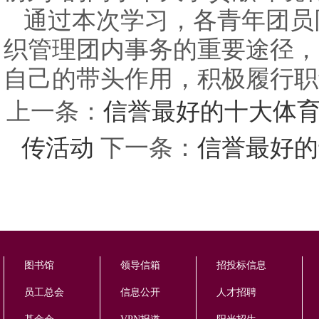
通过本次学习，各青年团员
织管理团内事务的重要途径，
自己的带头作用，积极履行职
上一条：
信誉最好的十大体育
传活动
下一条：
信誉最好的
图书馆
领导信箱
招投标信息
员工总会
信息公开
人才招聘