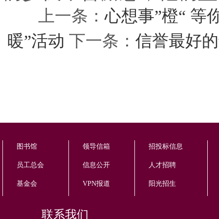
上一条：
心想事”橙“ 
暖”活动
下一条：
信誉最好的
图书馆
领导信箱
招投标信息
员工总会
信息公开
人才招聘
基金会
VPN报道
阳光招生
联系我们