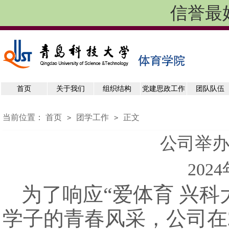
信誉最好
首页
关于我们
组织结构
党建思政工作
团队队伍
当前位置：
首页
团学工作
正文
>
>
公司举办
202
为了响应“爱体育 兴
学子的青春风采，公司在2