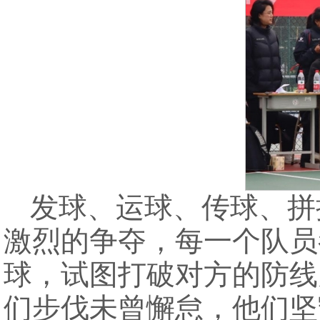
发球、运球、传球、拼
激烈的争夺，每一个队员
球，试图打破对方的防线
们步伐未曾懈怠，他们坚