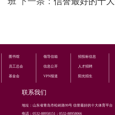
班
下一条：
信誉最好的十大
图书馆
领导信箱
招投标信息
员工总会
信息公开
人才招聘
基金会
VPN报道
阳光招生
联系我们
地址：山东省青岛市松岭路99号 信誉最好的十大体育平台
电话：0532-88958151；0532-88958066