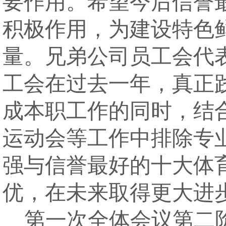
要作用。希望今后信誉
积极作用，为建设特色
量。兄弟公司员工会
代
工会在过去一年，真正
成本职工作的同时，结
运动会等工作中排除专
强与信誉最好的十大体
优
，
在未来取得更大进
第一次全体会议第二