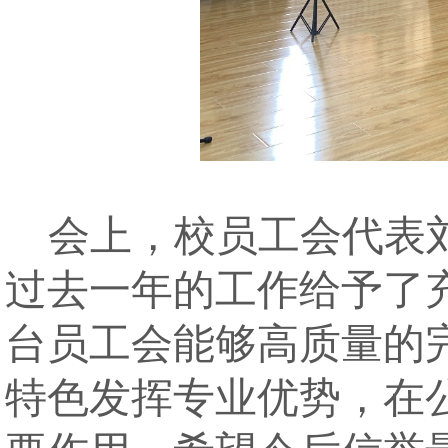
会上，
校
员工会代表
过去一年的工作给予了
台员工会能够高质量的
特色发挥专业优势，在