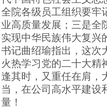
全
院
各级员工组织要牢
业高质量发展；三是全
实现中华民族伟大复兴
书记曲绍瑜指出，这次
火热学习党的二十大精
逢其时，又重任在肩，
当，在公司高水平建设
量！