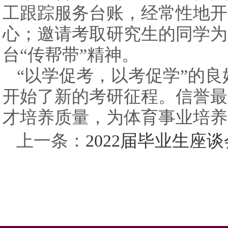
工跟踪服务台账，经常性地开
心；邀请考取研究生的同学为
台“传帮带”精神。
“以学促考，以考促学”的良
开始了新的考研征程。信誉最
才培养质量，为体育事业培养
上一条：
2022届毕业生座谈